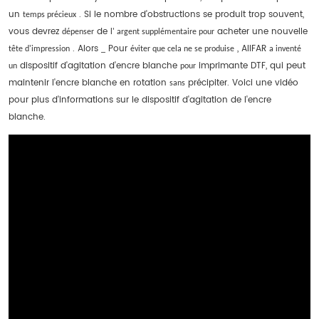
un
. Si le nombre d'obstructions se produit trop souvent,
temps
précieux
vous devrez
de
acheter une nouvelle
dépenser
l'
argent
supplémentaire
pour
. Alors
Pour
, AIIFAR
tête
d'impression
_
éviter que
cela
ne
se produise
a
inventé
dispositif d'agitation d'encre blanche
imprimante DTF, qui peut
un
pour
maintenir l'encre blanche en rotation
précipiter. Voici une vidéo
sans
pour plus d'informations sur le dispositif d'agitation de l'encre
blanche.