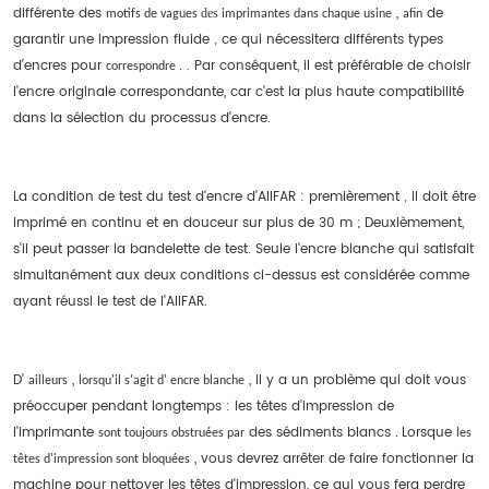
différente des
,
de
des
motifs
de vagues
imprimantes
dans
chaque
usine
afin
garantir une impression fluide
ce qui nécessitera différents types
,
d'encres pour
. Par conséquent, il est préférable de choisir
correspondre .
l'encre originale correspondante, car c'est la plus haute compatibilité
dans la sélection du processus d'encre.
La condition de test du test d'encre d'AIIFAR : premièrement
il doit être
,
imprimé en continu et en douceur sur plus de 30 m ; Deuxièmement,
s'il peut passer la bandelette de test. Seule l'encre blanche qui satisfait
simultanément aux deux conditions ci-dessus est considérée comme
ayant réussi le test de l'AIIFAR.
D'
,
, il y a un problème qui doit vous
ailleurs
lorsqu'il
s'agit
d'
encre
blanche
préoccuper pendant longtemps : les têtes d'impression de
l'imprimante
des sédiments blancs
Lorsque
sont
toujours
obstruées
par
.
les
, vous devrez arrêter de faire fonctionner la
têtes
d'impression
sont
bloquées
machine pour nettoyer les têtes d'impression, ce qui vous fera perdre