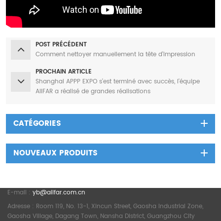
POST PRÉCÉDENT
Comment nettoyer manuellement la tête d'impression
PROCHAIN ARTICLE
Shanghai APPP EXPO s'est terminé avec succès, l'équipe
AIIFAR a réalisé de grandes réalisations
CATÉGORIES
NOUVEAUX PRODUITS
Tél :
+8615015588080
E-mail :
yb@aiifar.com.cn
Adresse : Room 119, No. 13-1, Xincun Street, Gaosha Industrial Zone,
Gaosha Village, Dagang Town, Nansha District, Guangzhou City