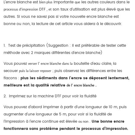
L'encre blanche est
importante
les autres couleurs dans le
bien
plus
que
DTF ,
son taux d'utilisation est plus élevé que les
processus
d'impression
et
autres. Si vous ne savez pas si votre nouvelle encre blanche est
bonne ou non, la lecture de cet article vous aidera à le découvrir.
1.
Test de précipitation (Suggestion : il est préférable de tester cette
méthode avec 2 marques différentes d'encre blanche)
Vous pouvez
bouteille d'eau claire, la
verser
l'
encre
blanche
dans
la
secouer
; puis observez les différences entre les
puis
la
laisser
reposer
flacons :
plus les sédiments dans l'encre se déposent lentement,
meilleure est la qualité relative
.
de
l'
encre
blanche
2.
Imprimez sur la machine DTF pour voir la fluidité
Vous pouvez d'abord imprimer à partir d'une longueur de 10 m, puis
augmenter d'une longueur de 5 m, pour voir si la fluidité de
l'impression à l'encre continue est élevée
.
Une bonne encre
ou
non
fonctionnera sans problème pendant le processus d’impression.