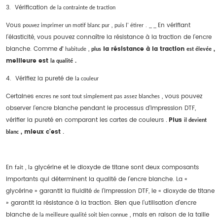
3.
Vérification
de
la
contrainte
de traction
Vous
,
.
En vérifiant
pouvez
imprimer
un
motif
blanc
pur
puis
l'
étirer
_
_
l'élasticité, vous pouvez connaître la résistance à la traction de l'encre
blanche. Comme
,
la résistance à la traction
,
d'
habitude
plus
est
élevée
meilleure
est
.
la
qualité
4.
Vérifiez la pureté de
la couleur
Certaines
, vous pouvez
encres ne
sont
tout simplement
pas
assez
blanches
observer l'encre blanche pendant le processus d'impression DTF,
vérifier la pureté en comparant les cartes de couleurs
Plus
.
il
devient
, mieux c'est
blanc
.
En
,
glycérine et le dioxyde de titane sont deux composants
fait
la
importants qui déterminent la qualité de l'encre blanche. La «
glycérine » garantit la fluidité
l'impression DTF, le « dioxyde de titane
de
» garantit la résistance à la traction. Bien que l'utilisation d'encre
blanche
, mais en raison de la taille
de la meilleure qualité soit
bien
connue