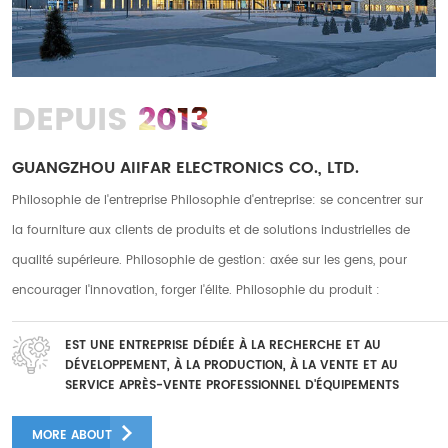
2013
DEPUIS
GUANGZHOU AIIFAR ELECTRONICS CO., LTD.
Philosophie de l'entreprise Philosophie d'entreprise: se concentrer sur
la fourniture aux clients de produits et de solutions industrielles de
qualité supérieure. Philosophie de gestion: axée sur les gens, pour
encourager l'innovation, forger l'élite. Philosophie du produit :
innovation, rigueur, pragmatisme. Philosophie de service : service
EST UNE ENTREPRISE DÉDIÉE À LA RECHERCHE ET AU
attentionné, service attentionné Notre société possède deux usines à
DÉVELOPPEMENT, À LA PRODUCTION, À LA VENTE ET AU
Guanazhou et Foshan, avec une superficie totale d'usine de plus de 10
SERVICE APRÈS-VENTE PROFESSIONNEL D'ÉQUIPEMENTS
D'IMPRESSION NUMÉRIQUE
000 mètres carrés, et nous avons plus de 250 employés à long terme.
MORE ABOUT
Il y a plus de 50 équipes après-vente et plus de 30 membres du