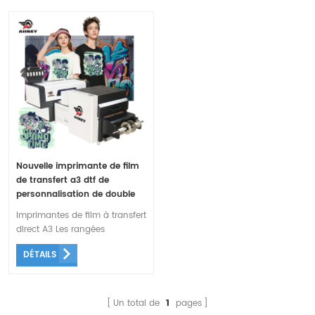
Nouvelle imprimante de film
de transfert a3 dtf de
personnalisation de double
tête d'impression de vente
Imprimantes de film à transfert
chaude
direct A3 Les rangées
supérieure et inférieure de
DÉTAILS
lampes chauffantes
permettent au film d'être
entièrement chauffé, ce qui
rend le film plus lisse et l'effet
Un total de
1
pages
de transfert meilleur.