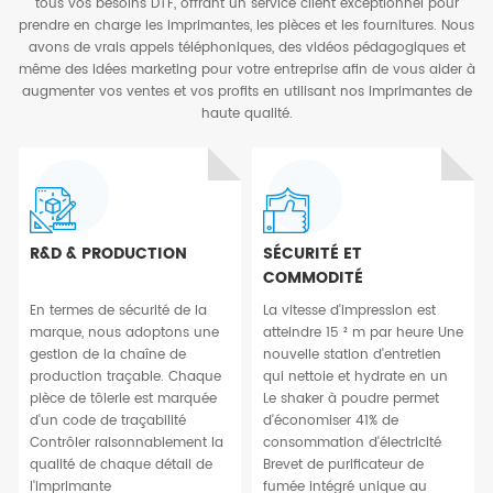
tous vos besoins DTF, offrant un service client exceptionnel pour
prendre en charge les imprimantes, les pièces et les fournitures. Nous
avons de vrais appels téléphoniques, des vidéos pédagogiques et
même des idées marketing pour votre entreprise afin de vous aider à
augmenter vos ventes et vos profits en utilisant nos imprimantes de
haute qualité.
R&D & PRODUCTION
SÉCURITÉ ET
COMMODITÉ
En termes de sécurité de la
La vitesse d'impression est
marque, nous adoptons une
atteindre 15 ² m par heure Une
gestion de la chaîne de
nouvelle station d'entretien
production traçable. Chaque
qui nettoie et hydrate en un
pièce de tôlerie est marquée
Le shaker à poudre permet
d'un code de traçabilité
d'économiser 41% de
Contrôler raisonnablement la
consommation d'électricité
qualité de chaque détail de
Brevet de purificateur de
l'imprimante
fumée intégré unique au