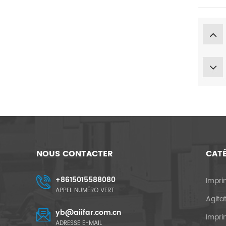
NOUS CONTACTER
CAT
+8615015588080
Impri
APPEL NUMÉRO VERT
Agita
yb@aiifar.com.cn
Impri
ADRESSE E-MAIL