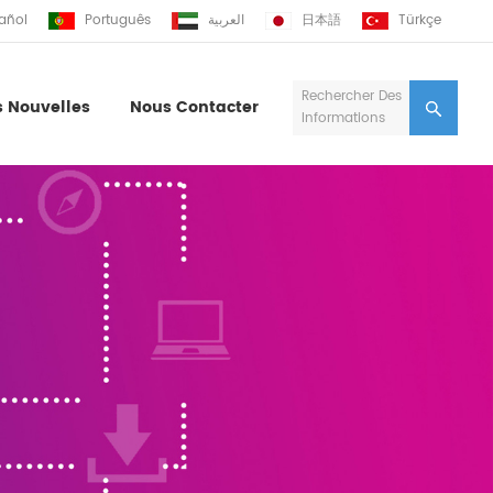
añol
Português
العربية
日本語
Türkçe
Rechercher Des
s Nouvelles
Nous Contacter
Informations