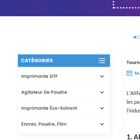
D
CATÉGORIES
Tourné
M
Imprimante DTF
Agitateur De Poudre
L'AII
les pa
Imprimante Éco-Solvant
l'indu
Encres, Poudre, Film
1. A