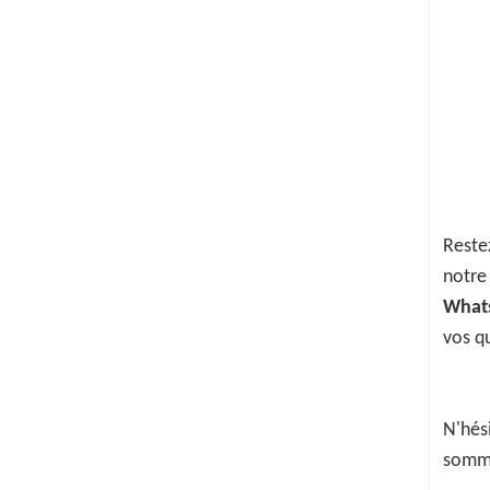
Restez
notre
What
vos qu
N'hés
somme