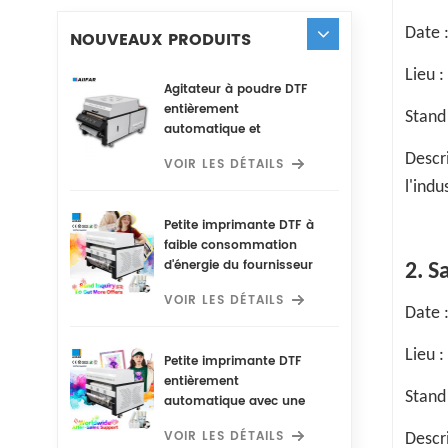
Date :
NOUVEAUX PRODUITS
Lieu 
Agitateur à poudre DTF
entièrement
Stand
automatique et
économe en énergie
Descr
VOIR LES DÉTAILS
avec purificateur d'air
l'indu
dissimulé
Petite imprimante DTF à
faible consommation
d'énergie du fournisseur
2. S
de fabrication intégrant
VOIR LES DÉTAILS
un agitateur de poudre
Date :
DTF entièrement
automatique et un
Lieu 
Petite imprimante DTF
purificateur d'air caché
entièrement
pour une utilisation
Stand
automatique avec une
optimale
faible consommation
VOIR LES DÉTAILS
Descr
d'énergie et un gain de