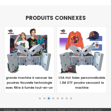
PRODUITS CONNEXES
grande machine à secouer les
USA Hot Sales personnalisable
poudres Nouvelle technologie
1.3M DTF poudre secouant la
avec filtre à fumée tout-en-un
machine
Tél :
+8615015588080
E-mail :
yb@aiifar.com.cn
VOIR LES DÉTAILS
VOIR LES DÉTAILS
Adresse : Room 119, No. 13-1, Xincun Street, Gaosha Industrial Zone,