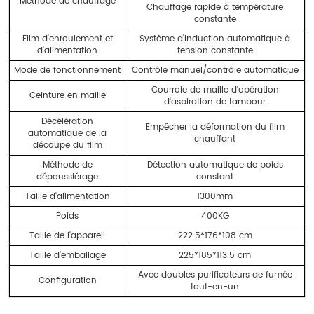
Méthode de chauffage
Chauffage rapide à température
constante
Film d'enroulement et
Système d'induction automatique à
d'alimentation
tension constante
Mode de fonctionnement
Contrôle manuel/contrôle automatique
Courroie de maille d'opération
Ceinture en maille
d'aspiration de tambour
Décélération
Empêcher la déformation du film
automatique de la
chauffant
découpe du film
Méthode de
Détection automatique de poids
dépoussiérage
constant
Taille d'alimentation
1300mm
Poids
400KG
Taille de l'appareil
222.5*176*108 cm
Taille d'emballage
225*185*113.5 cm
Avec doubles purificateurs de fumée
Configuration
tout-en-un