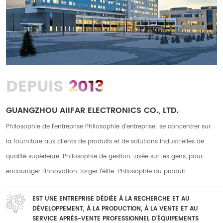
2013
DEPUIS
GUANGZHOU AIIFAR ELECTRONICS CO., LTD.
Philosophie de l'entreprise Philosophie d'entreprise: se concentrer sur
la fourniture aux clients de produits et de solutions industrielles de
qualité supérieure. Philosophie de gestion: axée sur les gens, pour
encourager l'innovation, forger l'élite. Philosophie du produit :
innovation, rigueur, pragmatisme. Philosophie de service : service
EST UNE ENTREPRISE DÉDIÉE À LA RECHERCHE ET AU
attentionné, service attentionné Notre société possède deux usines à
DÉVELOPPEMENT, À LA PRODUCTION, À LA VENTE ET AU
Guanazhou et Foshan, avec une superficie totale d'usine de plus de 10
SERVICE APRÈS-VENTE PROFESSIONNEL D'ÉQUIPEMENTS