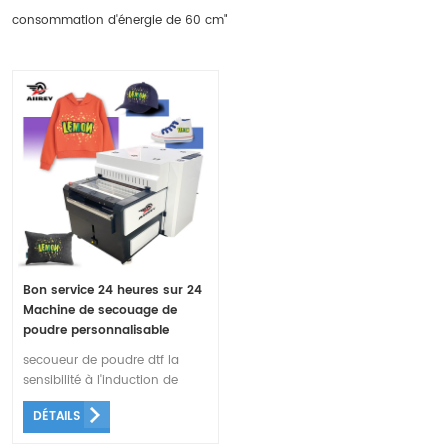
consommation d'énergie de 60 cm"
Bon service 24 heures sur 24
Machine de secouage de
poudre personnalisable
60CM dtf
secoueur de poudre dtf la
sensibilité à l'induction de
saupoudrage de poudre est
DÉTAILS
plus élevée, avec la
conception de poudre sans