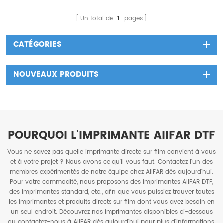
retour, l'automatisation du
processus peut être encore
Un total de
1
pages
améliorée et la charge de
travail manuelle peut être
CATÉGORIES
réduite.
NOUVEAUX PRODUITS
POURQUOI L'IMPRIMANTE AIIFAR DTF
Vous ne savez pas quelle imprimante directe sur film convient à vous
et à votre projet ? Nous avons ce qu'il vous faut. Contactez l'un des
membres expérimentés de notre équipe chez AIIFAR dès aujourd'hui.
Pour votre commodité, nous proposons des imprimantes AIIFAR DTF,
des imprimantes standard, etc., afin que vous puissiez trouver toutes
les imprimantes et produits directs sur film dont vous avez besoin en
un seul endroit. Découvrez nos imprimantes disponibles ci-dessous
ou contactez-nous à AIIFAR dès aujourd'hui pour plus d'informations.