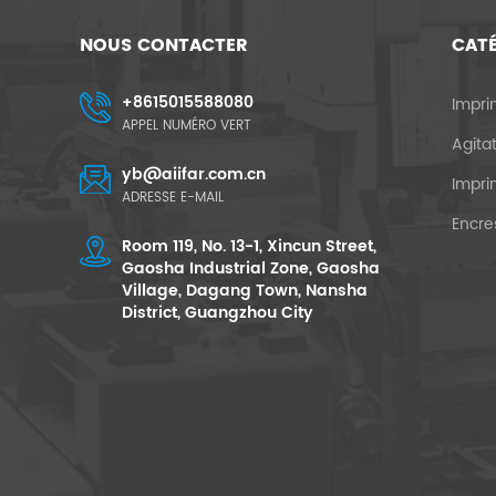
NOUS CONTACTER
CAT
+8615015588080
Impri
APPEL NUMÉRO VERT
Agita
yb@aiifar.com.cn
Impri
ADRESSE E-MAIL
Encre
Room 119, No. 13-1, Xincun Street,
Gaosha Industrial Zone, Gaosha
Village, Dagang Town, Nansha
District, Guangzhou City