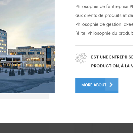
Philosophie de l'entreprise P
aux clients de produits et de
Philosophie de gestion: axée
l'élite. Philosophie du produ
service : service attentionn
usines à Guanazhou et Fosha
EST UNE ENTREPRIS
000 mètres carrés, et nous 
PRODUCTION, À LA 
50 équipes après-vente et 
D'ÉQUIPEMENTS D'
membres du personnel après
MORE ABOUT
et le personnel R&D a un gr
d'expérience R&D Équipe R&D
infatigable, diligente et rig
développement de la machine
constant d'avantages mervei
notre technologie d'imprim