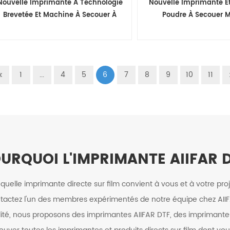
Nouvelle Imprimante À Technologie
Nouvelle Imprimante E
Brevetée Et Machine À Secouer À
Poudre À Secouer M
Tête Unique Imprimante À Jet
Imprimante Dtf I3200
D'encre I3200 60cm Dtf
Imprimante À Jet 
1
...
4
5
6
7
8
9
10
11
URQUOI L'IMPRIMANTE AIIFAR 
quelle imprimante directe sur film convient à vous et à votre pro
ontactez l'un des membres expérimentés de notre équipe chez AIIF
é, nous proposons des imprimantes AIIFAR DTF, des imprimantes 