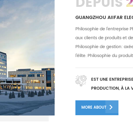
DEPUIS
GUANGZHOU AIIFAR ELEC
Philosophie de l'entreprise P
aux clients de produits et de
Philosophie de gestion: axée
l'élite. Philosophie du produ
service : service attentionn
usines à Guanazhou et Fosha
EST UNE ENTREPRIS
000 mètres carrés, et nous 
PRODUCTION, À LA 
50 équipes après-vente et 
D'ÉQUIPEMENTS D'
membres du personnel après
MORE ABOUT
et le personnel R&D a un gr
d'expérience R&D Équipe R&D
infatigable, diligente et rig