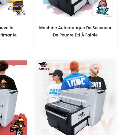
ouvelle
Machine Automatique De Secoueur
primante
De Poudre Dtf À Faible
ransfert De
Consommation D'énergie De Haute
dre Shaker
Qualité