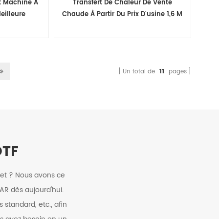
t Machine À
Transfert De Chaleur De Vente
eilleure
Chaude À Partir Du Prix D'usine 1,6 M
 60cm Dtf
Grande Imprimante Éco-Solvant
D'encre
Un total de
11
pages
DTF
jet ? Nous avons ce
AR dès aujourd'hui.
standard, etc., afin