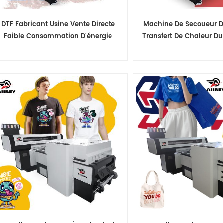
DTF Fabricant Usine Vente Directe
Machine De Secoueur D
Faible Consommation D'énergie
Transfert De Chaleur Du
Poudre Shaker Machine Match Fo
Partir Du Prix D'usi
Mimaki Dtf
Personnalisable Pour 