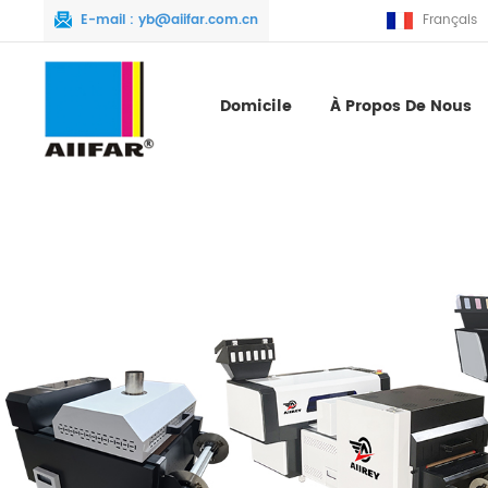
E-mail :
yb@aiifar.com.cn
Français
Domicile
À Propos De Nous