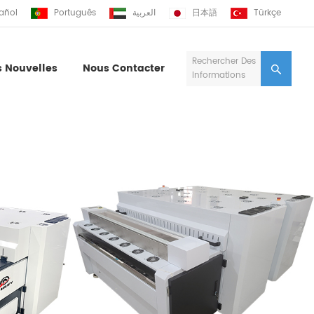
añol
Português
العربية
日本語
Türkçe
Rechercher Des
s Nouvelles
Nous Contacter
Informations