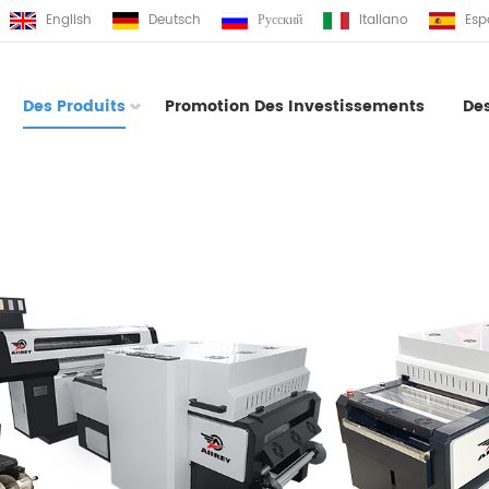
English
Deutsch
Русский
Italiano
Esp
Des Produits
Promotion Des Investissements
De