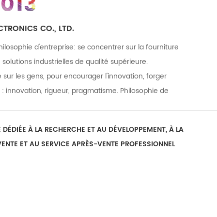
2013
TRONICS CO., LTD.
hilosophie d'entreprise: se concentrer sur la fourniture
 solutions industrielles de qualité supérieure.
 sur les gens, pour encourager l'innovation, forger
it : innovation, rigueur, pragmatisme. Philosophie de
é, service attentionné Notre société possède deux
n, avec une superficie totale d'usine de plus de 10
E DÉDIÉE À LA RECHERCHE ET AU DÉVELOPPEMENT, À LA
avons plus de 250 employés à long terme. Il y a plus de
VENTE ET AU SERVICE APRÈS-VENTE PROFESSIONNEL
plus de 30 membres du personnel de R&D. Plusieurs
IMPRESSION NUMÉRIQUE
-vente ont plus de 5 ans d'expérience après-vente,
and nombre d'ingénieurs seniors avec plus de 10 ans
 D' excellents produits proviennent d'une équipe R&D
oureuse. Se concentrer sur la recherche et le