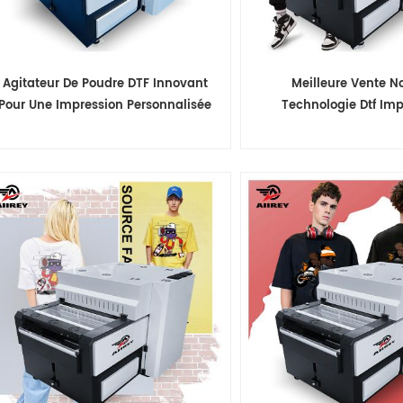
Agitateur De Poudre DTF Innovant
Meilleure Vente N
Pour Une Impression Personnalisée
Technologie Dtf Im
De Haute Qualité
Machine Face Shaker T
Chaleur 60 Cm Dtf Pou
Machine