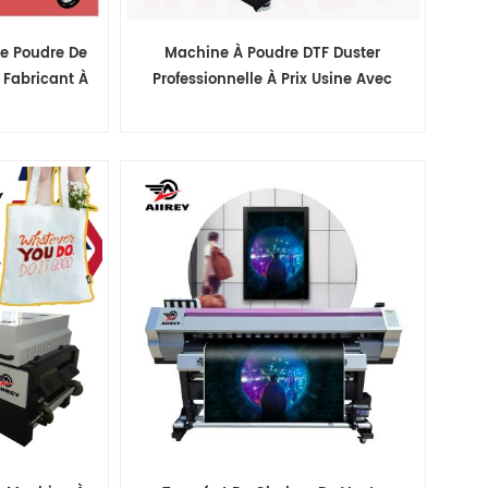
e Poudre De
Machine À Poudre DTF Duster
 Fabricant À
Professionnelle À Prix Usine Avec
ne Match
Purificateur D'air Tout-En-Un Match
Mimaki Dtf
Fo Mimaki Dtf