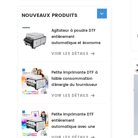
NOUVEAUX PRODUITS
Agitateur à poudre DTF
entièrement
automatique et économe
en énergie avec
VOIR LES DÉTAILS
purificateur d'air
dissimulé
Petite imprimante DTF à
faible consommation
d'énergie du fournisseur
de fabrication intégrant
VOIR LES DÉTAILS
un agitateur de poudre
DTF entièrement
automatique et un
Petite imprimante DTF
purificateur d'air caché
entièrement
pour une utilisation
automatique avec une
optimale
faible consommation
VOIR LES DÉTAILS