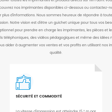
rouver toutes les imprimantes et produits directs sur film dont vo
écouvrez nos imprimantes disponibles ci-dessous ou contactez-n
ur plus d'informations. Nous sommes heureux de répondre à toute
sion. Notre vision est d'être un guichet unique pour tous vos bes
eptionnel pour prendre en charge les imprimantes, les pièces et le
els téléphoniques, des vidéos pédagogiques et même des idées m
ous aider à augmenter vos ventes et vos profits en utilisant nos
qualité.
SÉCURITÉ ET COMMODITÉ
La vitesse d'impression est atteindre 15 ² m par