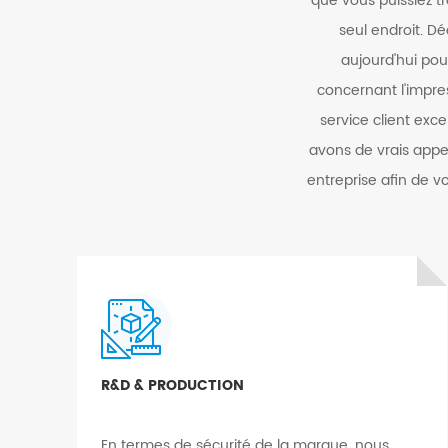
que vous puissiez t
seul endroit. D
aujourd'hui po
concernant l'impres
service client exc
avons de vrais app
entreprise afin de v
R&D & PRODUCTION
En termes de sécurité de la marque, nous