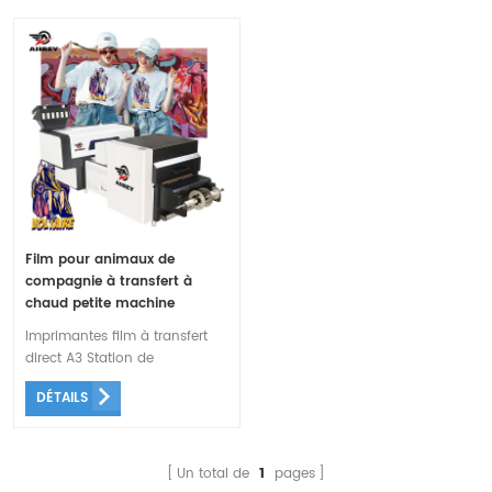
Film pour animaux de
compagnie à transfert à
chaud petite machine
d'impression de t-shirts a3
Imprimantes film à transfert
dtf
direct A3 Station de
maintenance de levage
DÉTAILS
monobloc, avec fonction de
clignotement temporisé,
meilleur entretien des buses.
Un total de
1
pages