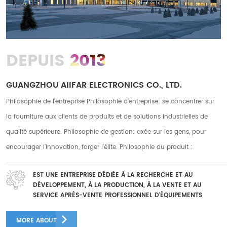
2013
DEPUIS
GUANGZHOU AIIFAR ELECTRONICS CO., LTD.
Philosophie de l'entreprise Philosophie d'entreprise: se concentrer sur
la fourniture aux clients de produits et de solutions industrielles de
qualité supérieure. Philosophie de gestion: axée sur les gens, pour
encourager l'innovation, forger l'élite. Philosophie du produit :
innovation, rigueur, pragmatisme. Philosophie de service : service
EST UNE ENTREPRISE DÉDIÉE À LA RECHERCHE ET AU
attentionné, service attentionné Notre société possède deux usines à
DÉVELOPPEMENT, À LA PRODUCTION, À LA VENTE ET AU
Guanazhou et Foshan, avec une superficie totale d'usine de plus de 10
SERVICE APRÈS-VENTE PROFESSIONNEL D'ÉQUIPEMENTS
D'IMPRESSION NUMÉRIQUE
000 mètres carrés, et nous avons plus de 250 employés à long terme.
MORE ABOUT
Il y a plus de 50 équipes après-vente et plus de 30 membres du