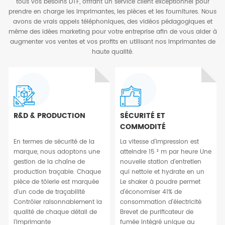
tous vos besoins DTF, offrant un service client exceptionnel pour
prendre en charge les imprimantes, les pièces et les fournitures. Nous
avons de vrais appels téléphoniques, des vidéos pédagogiques et
même des idées marketing pour votre entreprise afin de vous aider à
augmenter vos ventes et vos profits en utilisant nos imprimantes de
haute qualité.
R&D & PRODUCTION
SÉCURITÉ ET
COMMODITÉ
En termes de sécurité de la
La vitesse d'impression est
marque, nous adoptons une
atteindre 15 ² m par heure Une
gestion de la chaîne de
nouvelle station d'entretien
production traçable. Chaque
qui nettoie et hydrate en un
pièce de tôlerie est marquée
Le shaker à poudre permet
d'un code de traçabilité
d'économiser 41% de
Contrôler raisonnablement la
consommation d'électricité
qualité de chaque détail de
Brevet de purificateur de
l'imprimante
fumée intégré unique au